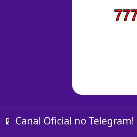
📱 Canal Oficial no Telegram!