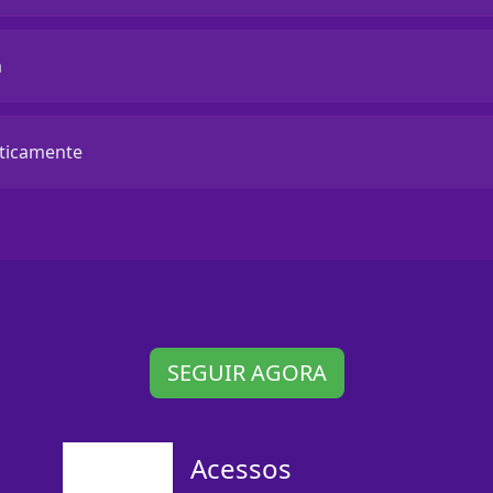
a
aticamente
SEGUIR AGORA
Acessos