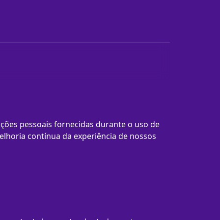
ções pessoais fornecidas durante o uso de
elhoria contínua da experiência de nossos