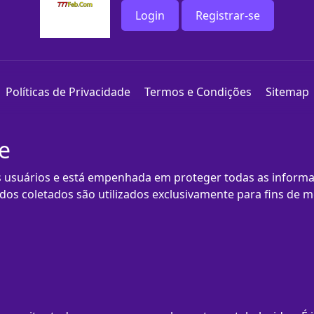
Login
Registrar-se
Políticas de Privacidade
Termos e Condições
Sitemap
de
us usuários e está empenhada em proteger todas as informa
os coletados são utilizados exclusivamente para fins de m