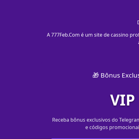
A 777Feb.Com é um site de cassino pro
🎁 Bônus Exclu
VIP
Receba bônus exclusivos do Telegra
e códigos promocionai