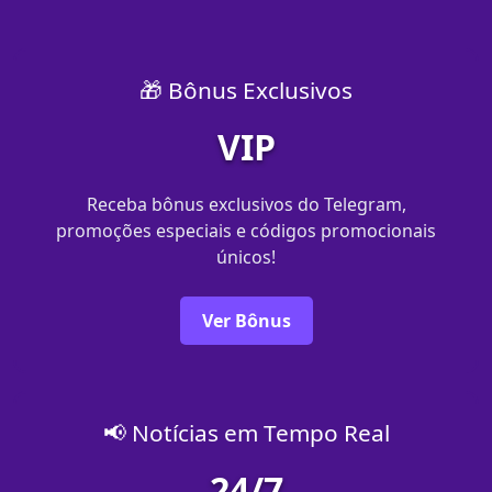
🎁 Bônus Exclusivos
VIP
Receba bônus exclusivos do Telegram,
promoções especiais e códigos promocionais
únicos!
Ver Bônus
📢 Notícias em Tempo Real
24/7