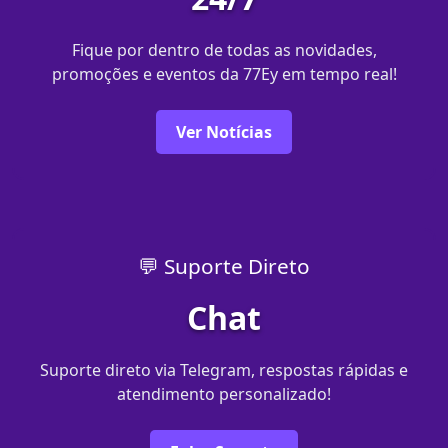
Fique por dentro de todas as novidades,
promoções e eventos da 77Ey em tempo real!
Ver Notícias
💬 Suporte Direto
Chat
Suporte direto via Telegram, respostas rápidas e
atendimento personalizado!