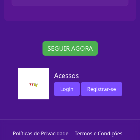
SEGUIR AGORA
Acessos
Login
Registrar-se
Políticas de Privacidade
Termos e Condições