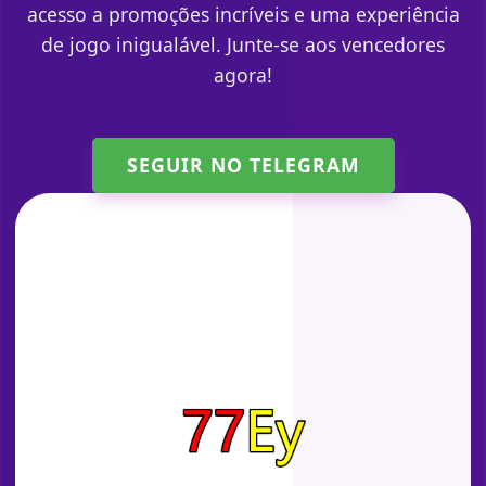
acesso a promoções incríveis e uma experiência
de jogo inigualável. Junte-se aos vencedores
agora!
SEGUIR NO TELEGRAM