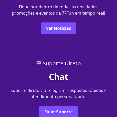
Fique por dentro de todas as novidades,
promoções e eventos da 77Fun em tempo real!
Ver Notícias
💬 Suporte Direto
Chat
Suporte direto via Telegram, respostas rápidas e
atendimento personalizado!
Falar Suporte