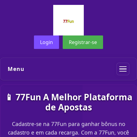
Login
Registrar-se
Menu
📱 77Fun A Melhor Plataforma
de Apostas
Cadastre-se na 77Fun para ganhar bônus no
cadastro e em cada recarga. Com a 77Fun, você