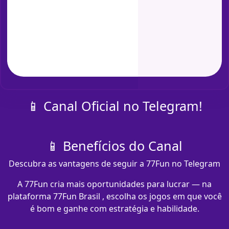
📱 Canal Oficial no Telegram!
📱 Benefícios do Canal
Descubra as vantagens de seguir a 77Fun no Telegram
A 77Fun cria mais oportunidades para lucrar — na
plataforma 77Fun Brasil , escolha os jogos em que você
é bom e ganhe com estratégia e habilidade.