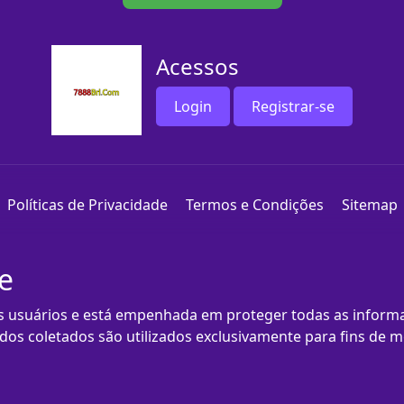
Acessos
Login
Registrar-se
Políticas de Privacidade
Termos e Condições
Sitemap
de
us usuários e está empenhada em proteger todas as inform
os coletados são utilizados exclusivamente para fins de m