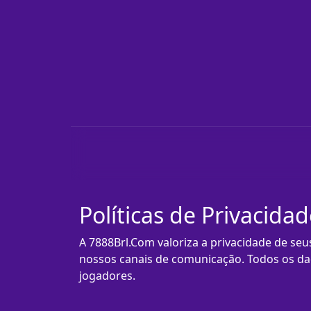
Políticas de Privacida
A 7888Brl.Com valoriza a privacidade de se
nossos canais de comunicação. Todos os dad
jogadores.