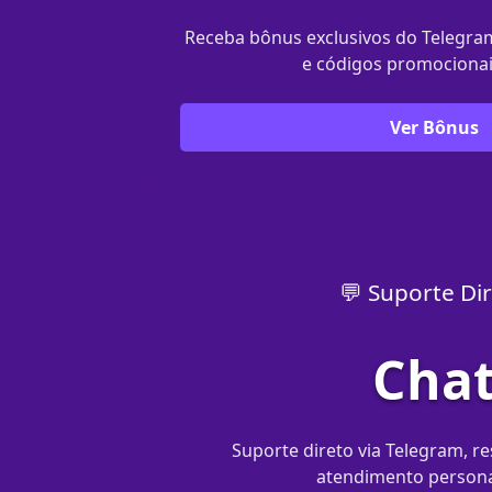
Receba bônus exclusivos do Telegra
e códigos promocionai
Ver Bônus
💬 Suporte Di
Cha
Suporte direto via Telegram, r
atendimento persona