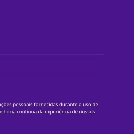
ações pessoais fornecidas durante o uso de
elhoria contínua da experiência de nossos