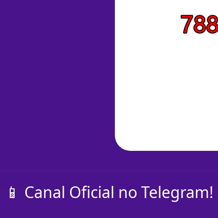
📱 Canal Oficial no Telegram!