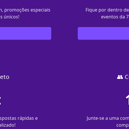
m, promoções especiais
Fique por dentro d
s únicos!
eventos da 
reto
👥 
t
espostas rápidas e
Junte-se a uma com
lizado!
compa