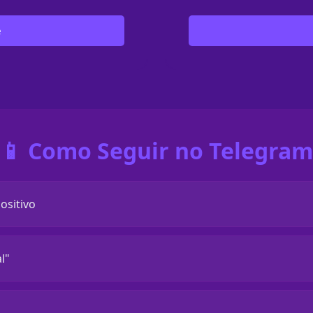
e
📱 Como Seguir no Telegram
ositivo
l"