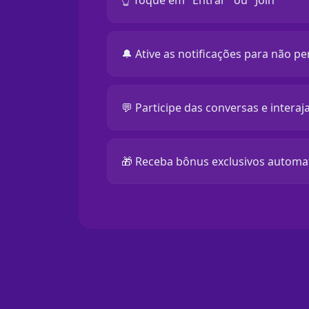
👆 Toque em "Entrar" ou "Join"
🔔 Ative as notificações para não p
💬 Participe das conversas e interaj
🎁 Receba bônus exclusivos autom