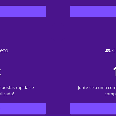
reto
👥 
t
espostas rápidas e
Junte-se a uma com
lizado!
compa
e