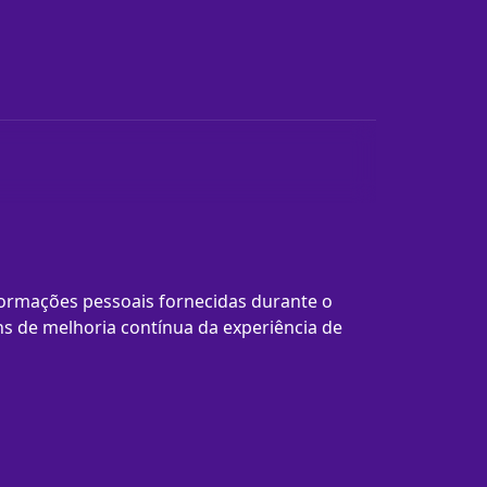
formações pessoais fornecidas durante o
ns de melhoria contínua da experiência de