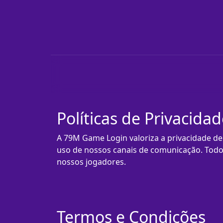
Políticas de Privacida
A 79M Game Login valoriza a privacidade d
uso de nossos canais de comunicação. Todos
nossos jogadores.
Termos e Condições