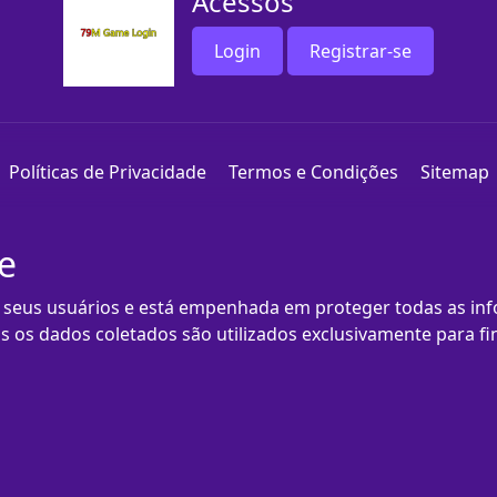
Acessos
Login
Registrar-se
Políticas de Privacidade
Termos e Condições
Sitemap
de
e seus usuários e está empenhada em proteger todas as in
 os dados coletados são utilizados exclusivamente para fi