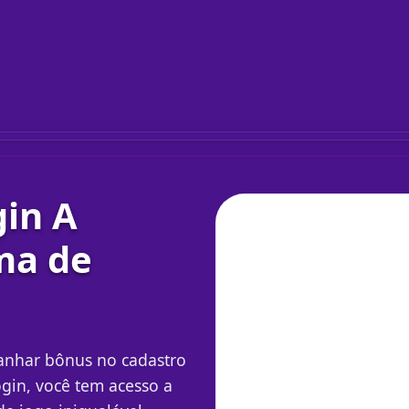
in A
ma de
anhar bônus no cadastro
in, você tem acesso a