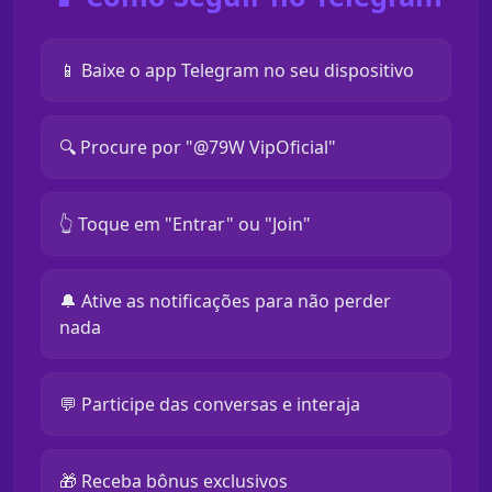
📱 Baixe o app Telegram no seu dispositivo
🔍 Procure por "@79W VipOficial"
👆 Toque em "Entrar" ou "Join"
🔔 Ative as notificações para não perder
nada
💬 Participe das conversas e interaja
🎁 Receba bônus exclusivos