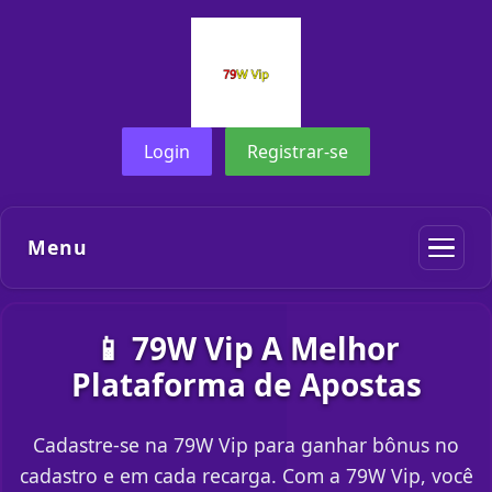
Login
Registrar-se
Menu
📱 79W Vip A Melhor
Plataforma de Apostas
Cadastre-se na 79W Vip para ganhar bônus no
cadastro e em cada recarga. Com a 79W Vip, você