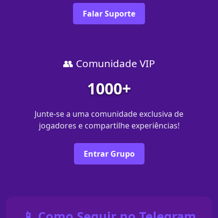
Falar Suporte
👥 Comunidade VIP
1000+
Junte-se a uma comunidade exclusiva de
jogadores e compartilhe experiências!
Entrar Grupo
📱 Como Seguir no Telegram