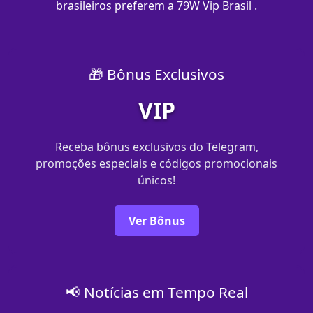
brasileiros preferem a 79W Vip Brasil .
🎁 Bônus Exclusivos
VIP
Receba bônus exclusivos do Telegram,
promoções especiais e códigos promocionais
únicos!
Ver Bônus
📢 Notícias em Tempo Real