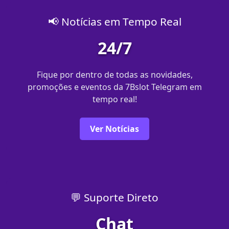
📢 Notícias em Tempo Real
24/7
Fique por dentro de todas as novidades,
promoções e eventos da 7Bslot Telegram em
tempo real!
Ver Notícias
💬 Suporte Direto
Chat