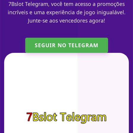
7Bslot Telegram, você tem acesso a promoções
incríveis e uma experiência de jogo inigualável.
Junte-se aos vencedores agora!
SEGUIR NO TELEGRAM