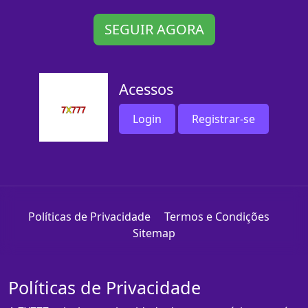
SEGUIR AGORA
Acessos
Login
Registrar-se
Políticas de Privacidade
Termos e Condições
Sitemap
Políticas de Privacidade