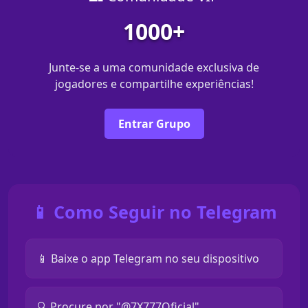
1000+
Junte-se a uma comunidade exclusiva de
jogadores e compartilhe experiências!
Entrar Grupo
📱 Como Seguir no Telegram
📱 Baixe o app Telegram no seu dispositivo
🔍 Procure por "@7X777Oficial"