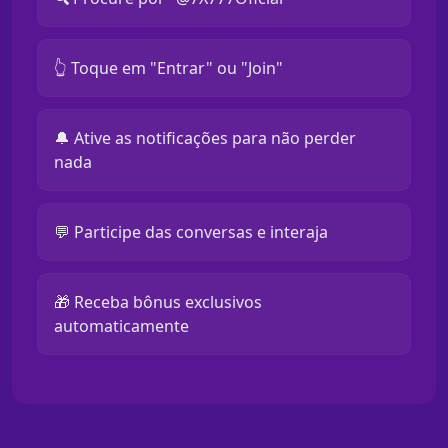
👆 Toque em "Entrar" ou "Join"
🔔 Ative as notificações para não perder
nada
💬 Participe das conversas e interaja
🎁 Receba bônus exclusivos
automaticamente