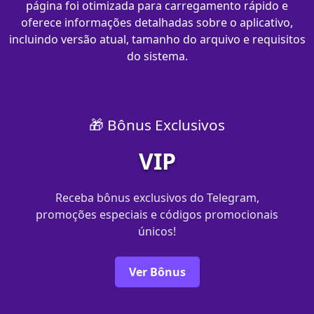
página foi otimizada para carregamento rápido e
oferece informações detalhadas sobre o aplicativo,
incluindo versão atual, tamanho do arquivo e requisitos
do sistema.
🎁 Bônus Exclusivos
VIP
Receba bônus exclusivos do Telegram,
promoções especiais e códigos promocionais
únicos!
Ver Bônus