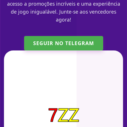
acesso a promoções incríveis e uma experiência
de jogo inigualável. Junte-se aos vencedores
agora!
SEGUIR NO TELEGRAM