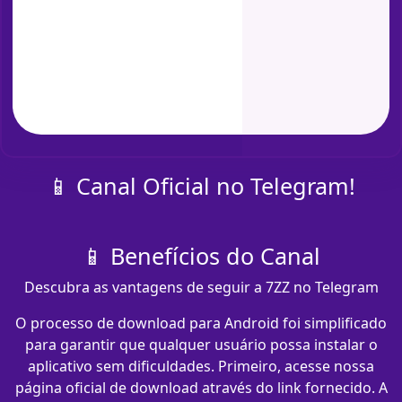
📱 Canal Oficial no Telegram!
📱 Benefícios do Canal
Descubra as vantagens de seguir a 7ZZ no Telegram
O processo de download para Android foi simplificado
para garantir que qualquer usuário possa instalar o
aplicativo sem dificuldades. Primeiro, acesse nossa
página oficial de download através do link fornecido. A