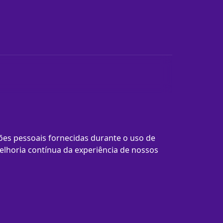
ões pessoais fornecidas durante o uso de
elhoria contínua da experiência de nossos