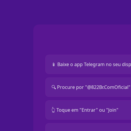
📱 Baixe o app Telegram no seu disp
🔍 Procure por "@822Br.ComOficial"
👆 Toque em "Entrar" ou "Join"