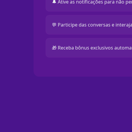
🔔 Ative as notificações para não p
💬 Participe das conversas e interaj
🎁 Receba bônus exclusivos autom