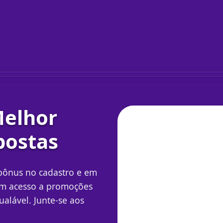
Melhor
postas
bônus no cadastro e em
em acesso a promoções
ualável. Junte-se aos