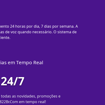
ento 24 horas por dia, 7 dias por semana. A
das de voz quando necessário. O sistema de
iente.
cias em Tempo Real
24/7
e todas as novidades, promoções e
 822Br.Com em tempo real!