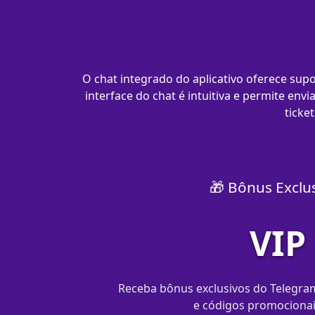
O chat integrado do aplicativo oferece sup
interface do chat é intuitiva e permite e
ticke
🎁 Bônus Exclu
VIP
Receba bônus exclusivos do Telegra
e códigos promocionai