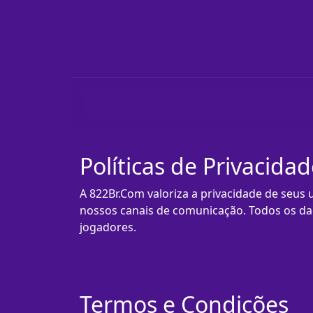
Políticas de Privacida
A 822Br.Com valoriza a privacidade de seus
nossos canais de comunicação. Todos os dad
jogadores.
Termos e Condições