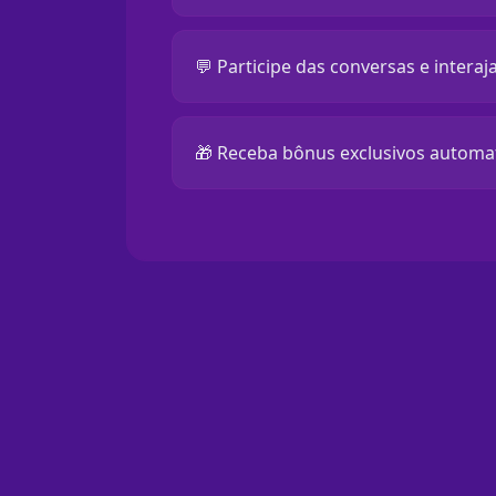
💬 Participe das conversas e interaj
🎁 Receba bônus exclusivos autom