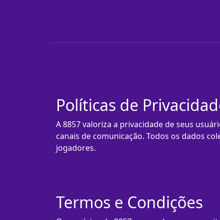
Políticas de Privacida
A 8857 valoriza a privacidade de seus usuá
canais de comunicação. Todos os dados cole
jogadores.
Termos e Condições