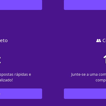
reto
👥 
t
espostas rápidas e
Junte-se a uma com
lizado!
compa
e