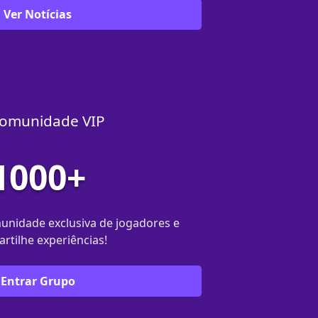
Ver Notícias
Comunidade VIP
1000+
unidade exclusiva de jogadores e
rtilhe experiências!
Entrar Grupo