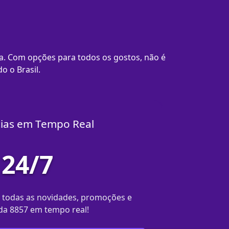
da. Com opções para todos os gostos, não é
o o Brasil.
cias em Tempo Real
24/7
e todas as novidades, promoções e
da 8857 em tempo real!